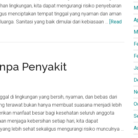
an lingkungan, kita dapat mengurangi risiko penyebaran
M
ligus menciptakan tempat tinggal yang nyaman dan aman
A
uarga. Sanitasi yang baik dimulai dari kebiasaan …
[Read
M
F
F
npa Penyakit
J
D
N
inggal di lingkungan yang bersih, nyaman, dan bebas dari
O
ang terawat bukan hanya membuat suasana menjadi lebih
erikan manfaat besar bagi kesehatan seluruh anggota
S
aan menjaga kebersihan setiap hari, kita dapat
A
yang lebih sehat sekaligus mengurangi risiko munculnya …