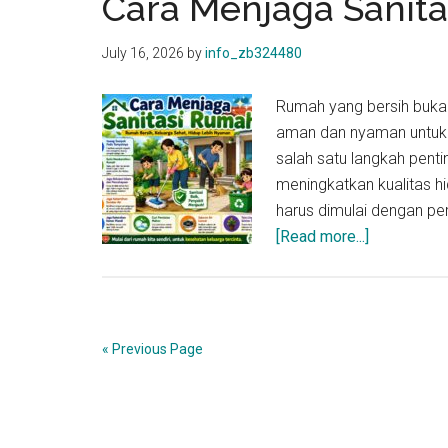
Cara Menjaga Sanit
July 16, 2026
by
info_zb324480
Rumah yang bersih bukan
aman dan nyaman untuk s
salah satu langkah pent
meningkatkan kualitas h
harus dimulai dengan pe
about
[Read more...]
Cara
Menjaga
Sanitasi
Rumah
« Previous Page