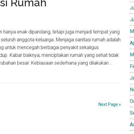
asi Rumah
J
J
M
 hanya enak dipandang, tetapi juga menjadi tempat yang
eluruh anggota keluarga. Menjaga sanitasi rumah adalah
A
ing untuk mencegah berbagai penyakit sekaligus
M
idup. Kabar baiknya, menciptakan rumah yang sehat tidak
rubahan besar. Kebiasaan sederhana yang dilakukan …
F
J
N
O
Next Page »
S
A