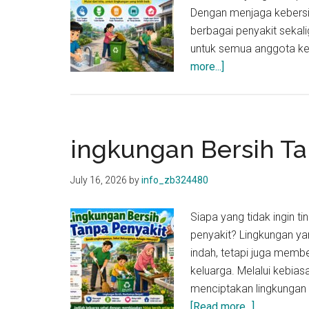
Dengan menjaga kebersih
berbagai penyakit seka
untuk semua anggota kel
about
more...]
Sanitasi
Bersih,
Hidup
Lebih
ingkungan Bersih Ta
Sehat
July 16, 2026
by
info_zb324480
Siapa yang tidak ingin t
penyakit? Lingkungan y
indah, tetapi juga memb
keluarga. Melalui kebias
menciptakan lingkungan 
about
[Read more...]