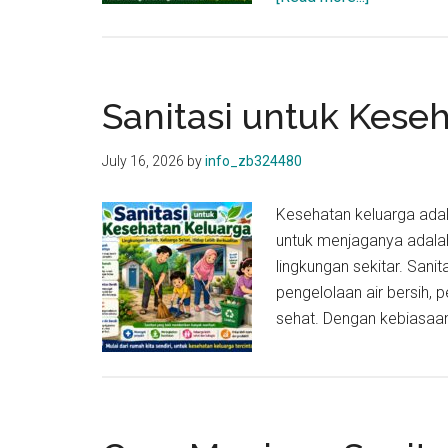
ingkungan
Bersih
Tanpa
Penyakit
Sanitasi untuk Kese
July 16, 2026
by
info_zb324480
Kesehatan keluarga adal
untuk menjaganya adala
lingkungan sekitar. Sani
pengelolaan air bersih,
sehat. Dengan kebiasaa