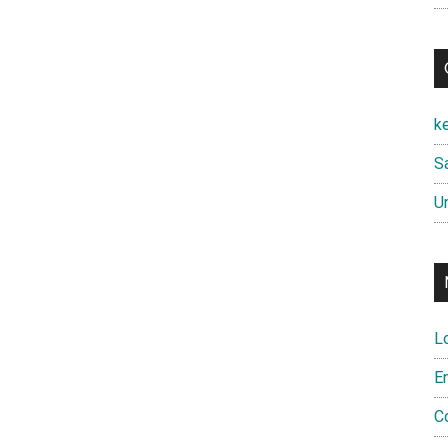
k
Sa
U
L
E
C