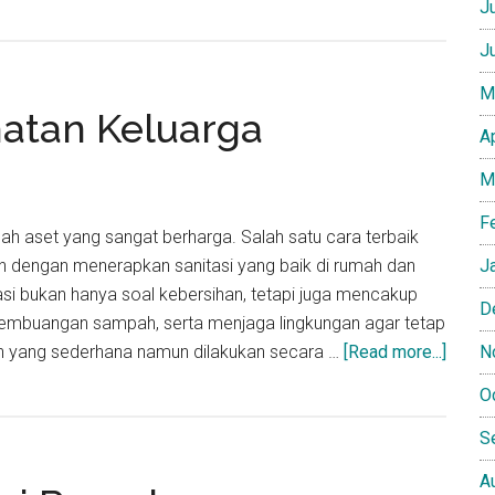
J
J
M
hatan Keluarga
A
M
F
ah aset yang sangat berharga. Salah satu cara terbaik
h dengan menerapkan sanitasi yang baik di rumah dan
J
tasi bukan hanya soal kebersihan, tetapi juga mencakup
D
 pembuangan sampah, serta menjaga lingkungan agar tetap
about
n yang sederhana namun dilakukan secara …
[Read more...]
N
Sanita
O
untuk
Keseh
S
Kelua
A