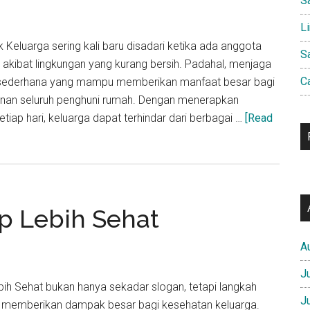
S
L
k Keluarga sering kali baru disadari ketika ada anggota
S
t akibat lingkungan yang kurang bersih. Padahal, menjaga
C
h sederhana yang mampu memberikan manfaat besar bagi
nan seluruh penghuni rumah. Dengan menerapkan
etiap hari, keluarga dapat terhindar dari berbagai …
[Read
up Lebih Sehat
A
J
ebih Sehat bukan hanya sekadar slogan, tetapi langkah
J
memberikan dampak besar bagi kesehatan keluarga.