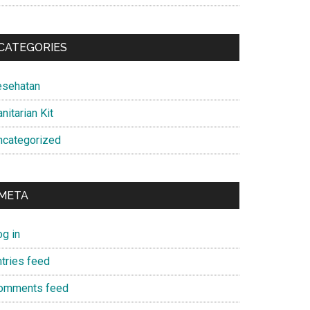
CATEGORIES
esehatan
nitarian Kit
ncategorized
META
og in
ntries feed
omments feed