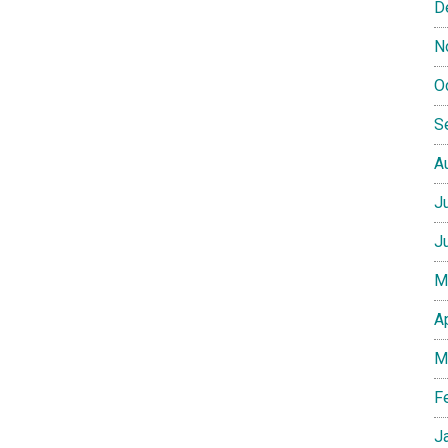
D
N
O
S
A
J
J
M
A
M
F
J