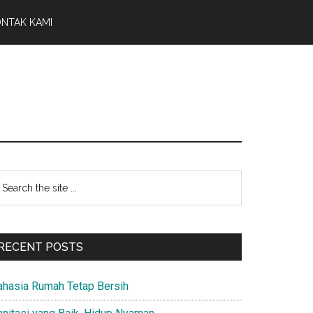
NTAK KAMI
Primary
earch
e
Sidebar
te
RECENT POSTS
ahasia Rumah Tetap Bersih