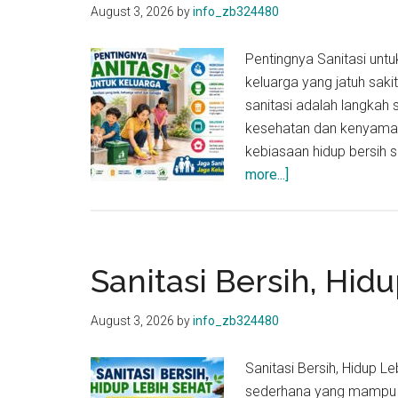
August 3, 2026
by
info_zb324480
Pentingnya Sanitasi untu
keluarga yang jatuh saki
sanitasi adalah langka
kesehatan dan kenyama
kebiasaan hidup bersih s
about
more...]
Pentingnya
Sanitasi
untuk
Keluarga
Sanitasi Bersih, Hid
August 3, 2026
by
info_zb324480
Sanitasi Bersih, Hidup L
sederhana yang mampu 