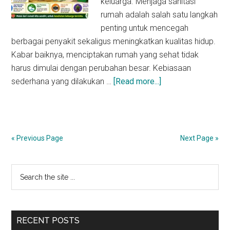
keluarga. Menjaga sanitasi
rumah adalah salah satu langkah
penting untuk mencegah
berbagai penyakit sekaligus meningkatkan kualitas hidup.
Kabar baiknya, menciptakan rumah yang sehat tidak
harus dimulai dengan perubahan besar. Kebiasaan
about
sederhana yang dilakukan …
[Read more...]
Cara
Menjaga
Sanitasi
Rumah
« Previous Page
Next Page »
Primary
Search
the
Sidebar
site
...
RECENT POSTS