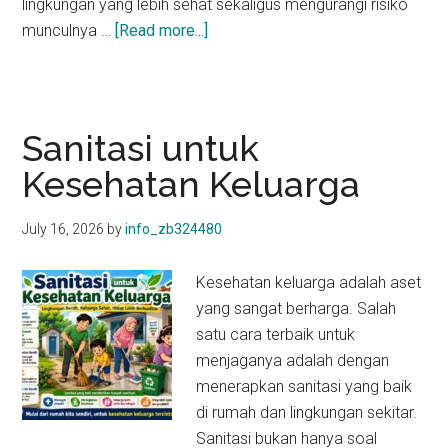
lingkungan yang lebih sehat sekaligus mengurangi risiko
about
munculnya …
[Read more...]
ingkungan
Bersih
Tanpa
Penyakit
Sanitasi untuk
Kesehatan Keluarga
July 16, 2026
by
info_zb324480
Kesehatan keluarga adalah aset
yang sangat berharga. Salah
satu cara terbaik untuk
menjaganya adalah dengan
menerapkan sanitasi yang baik
di rumah dan lingkungan sekitar.
Sanitasi bukan hanya soal