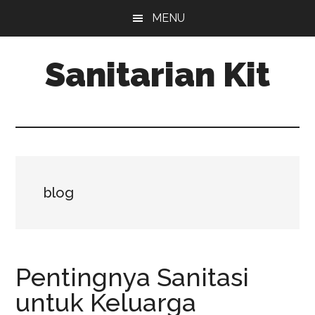
Skip
Skip
MENU
to
to
main
primary
Sanitarian Kit
content
sidebar
Distributor
Sanitarian
Kit
blog
Pentingnya Sanitasi
untuk Keluarga