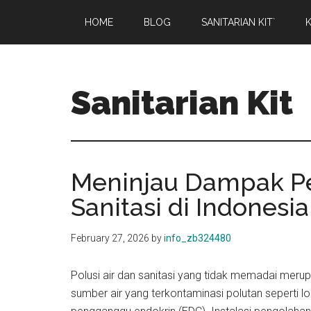
Skip
Skip
HOME
BLOG
SANITARIAN KIT`
K
to
to
main
primary
content
sidebar
Sanitarian Kit
Distributor
Sanitarian
Kit
Meninjau Dampak P
Sanitasi di Indonesia
February 27, 2026
by
info_zb324480
Polusi air dan sanitasi yang tidak memadai meru
sumber air yang terkontaminasi polutan seperti lo