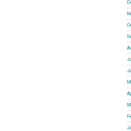
D
N
O
S
A
J
J
M
A
M
F
J