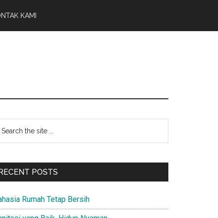
NTAK KAMI
Primary
earch
e
Sidebar
te
RECENT POSTS
ahasia Rumah Tetap Bersih