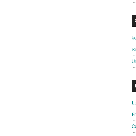
k
Sa
U
L
E
C