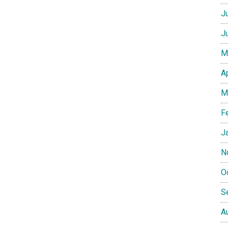
J
J
M
A
M
F
J
N
O
S
A