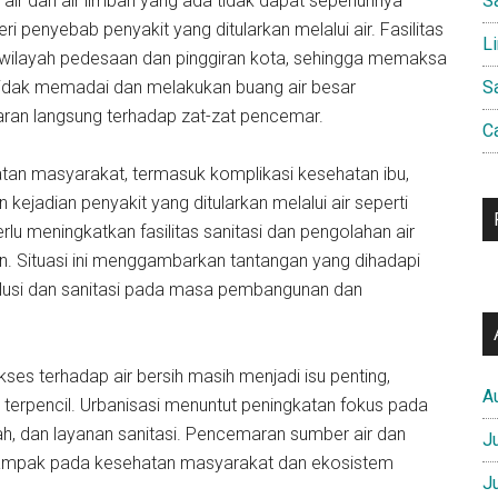
 air dan air limbah yang ada tidak dapat sepenuhnya
S
i penyebab penyakit yang ditularkan melalui air. Fasilitas
L
di wilayah pedesaan dan pinggiran kota, sehingga memaksa
tidak memadai dan melakukan buang air besar
S
ran langsung terhadap zat-zat pencemar.
C
hatan masyarakat, termasuk komplikasi kesehatan ibu,
ejadian penyakit yang ditularkan melalui air seperti
rlu meningkatkan fasilitas sanitasi dan pengolahan air
n. Situasi ini menggambarkan tantangan yang dihadapi
usi dan sanitasi pada masa pembangunan dan
ses terhadap air bersih masih menjadi isu penting,
A
 terpencil. Urbanisasi menuntut peningkatan fokus pada
h, dan layanan sanitasi. Pencemaran sumber air dan
J
erdampak pada kesehatan masyarakat dan ekosistem
J