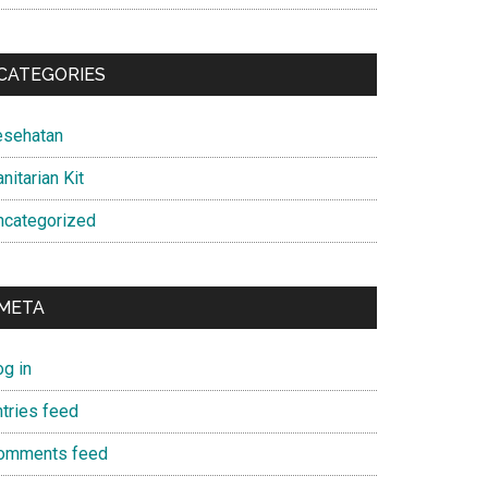
CATEGORIES
esehatan
nitarian Kit
ncategorized
META
og in
ntries feed
omments feed