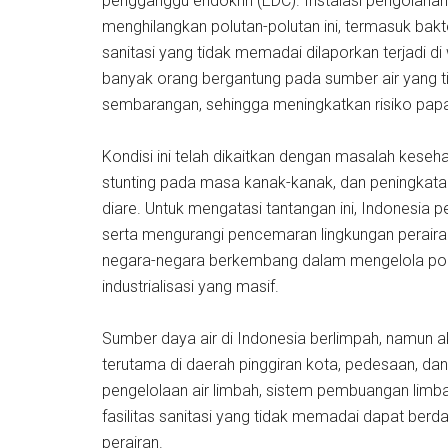
pengganggu endokrin (EDC). Instalasi pengolahan
menghilangkan polutan-polutan ini, termasuk bakter
sanitasi yang tidak memadai dilaporkan terjadi 
banyak orang bergantung pada sumber air yang 
sembarangan, sehingga meningkatkan risiko papa
Kondisi ini telah dikaitkan dengan masalah kese
stunting pada masa kanak-kanak, dan peningkatan k
diare. Untuk mengatasi tantangan ini, Indonesia pe
serta mengurangi pencemaran lingkungan peraira
negara-negara berkembang dalam mengelola pol
industrialisasi yang masif.
Sumber daya air di Indonesia berlimpah, namun ak
terutama di daerah pinggiran kota, pedesaan, dan
pengelolaan air limbah, sistem pembuangan limba
fasilitas sanitasi yang tidak memadai dapat b
perairan.