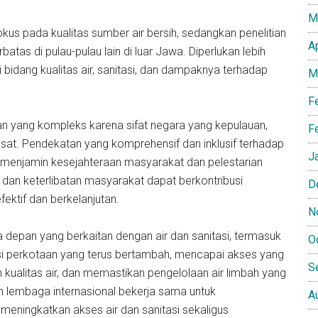
M
fokus pada kualitas sumber air bersih, sedangkan penelitian
A
atas di pulau-pulau lain di luar Jawa. Diperlukan lebih
 bidang kualitas air, sanitasi, dan dampaknya terhadap
M
F
n yang kompleks karena sifat negara yang kepulauan,
F
sat. Pendekatan yang komprehensif dan inklusif terhadap
J
uk menjamin kesejahteraan masyarakat dan pelestarian
 dan keterlibatan masyarakat dapat berkontribusi
D
fektif dan berkelanjutan.
N
epan yang berkaitan dengan air dan sanitasi, termasuk
O
asi perkotaan yang terus bertambah, mencapai akses yang
S
kualitas air, dan memastikan pengelolaan air limbah yang
an lembaga internasional bekerja sama untuk
A
ningkatkan akses air dan sanitasi sekaligus