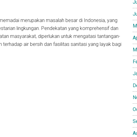
J
J
ak memadai merupakan masalah besar di Indonesia, yang
M
tarian lingkungan. Pendekatan yang komprehensif dan
libatan masyarakat, diperlukan untuk mengatasi tantangan-
A
terhadap air bersih dan fasilitas sanitasi yang layak bagi
M
F
J
D
N
O
S
A