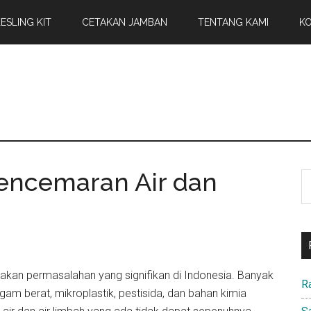
ESLING KIT
CETAKAN JAMBAN
TENTANG KAMI
KO
encemaran Air dan
S
th
si
...
pakan permasalahan yang signifikan di Indonesia. Banyak
R
gam berat, mikroplastik, pestisida, dan bahan kimia