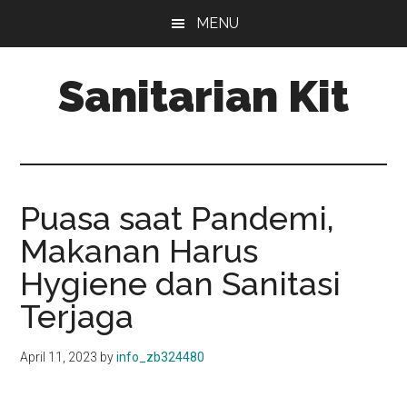
Skip
Skip
MENU
to
to
main
primary
Sanitarian Kit
content
sidebar
Distributor
Sanitarian
Kit
Puasa saat Pandemi,
Makanan Harus
Hygiene dan Sanitasi
Terjaga
April 11, 2023
by
info_zb324480