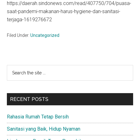
https://daerah.sindonews.com/read/407750/704/puasa-
saat-pandemi-makanan-harus-hygiene-dan-sanitasi-
terjaga-1619276672
Filed Under:
Uncategorized
Primary
Search
the
Sidebar
site
...
RECENT POSTS
Rahasia Rumah Tetap Bersih
Sanitasi yang Baik, Hidup Nyaman