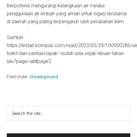
Berpotensi mengurangi kelangkaan air melalui
penggunaan air limbah yang aman untuk irigasi terutama
di daerah yang paling terpengaruh oleh perubahan iklim
Sumber :
https://lestari.kompas.com/read/2023/05/29/100000286/se
toilet-dan-sanitasi-layak–sudah-ada-sejak-ribuan-tahun-
lalu?page=all#page2
Filed Under:
Uncategorized
Primary
Search
the
Sidebar
site
...