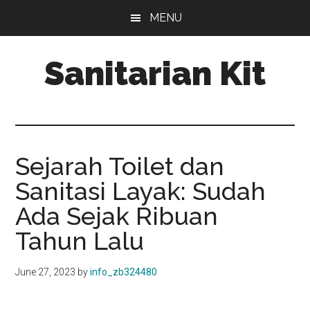
Skip
Skip
MENU
to
to
main
primary
Sanitarian Kit
content
sidebar
Distributor
Sanitarian
Kit
Sejarah Toilet dan
Sanitasi Layak: Sudah
Ada Sejak Ribuan
Tahun Lalu
June 27, 2023
by
info_zb324480