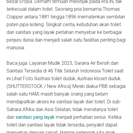
besar Eropa. Demam temuan melonjak pada era ini, tak
terkecuali dalam toilet. Seorang pria bernama Thomas
Crapper antara 1881 hingga 1896 mematenkan sembilan
paten pipa ledeng. Singkat cerita, kebutuhan akan toilet
dan sanitasi yang layak perlahan menyebar ke berbagai
penjuru dunia dan menjadi salah satu fasilitas penting bagi
manusia.
Baca juga: Layanan Mudik 2023, Sarana Air Bersih dan
Sanitasi Tersedia di 46 Titik Seluruh Indonesia Toilet saat
ini Lihat Foto Ilustrasi toilet duduk, ilustrasi kloset duduk.
(SHUTTERSTOCK / New Africa) Meski diakui PBB sebagai
salah satu HAM, masih banyak orang yang belum
mendapatkan akses ke sanitasi layak dan toilet. Di sub-
Sahara Afrika dan Asia Selatan, tidak meratanya toilet
dan
sanitasi yang layak
menjadi perhatian serius. Ketika
toilet dan sanitasi layak tidak tersedia, penyakit dapat
menyebar dengan cepat. Hampir setengah juta anak