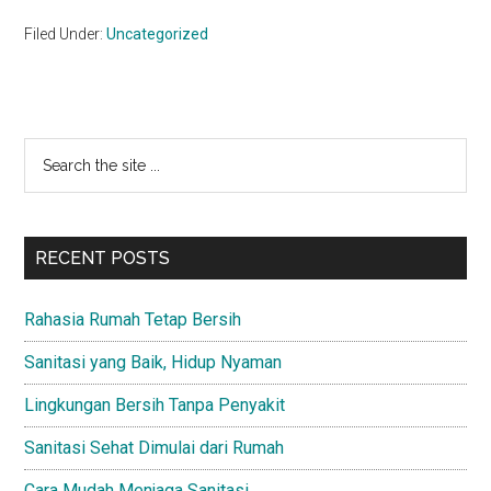
Filed Under:
Uncategorized
Primary
Search
the
Sidebar
site
...
RECENT POSTS
Rahasia Rumah Tetap Bersih
Sanitasi yang Baik, Hidup Nyaman
Lingkungan Bersih Tanpa Penyakit
Sanitasi Sehat Dimulai dari Rumah
Cara Mudah Menjaga Sanitasi