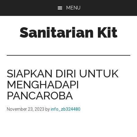
Skip
Skip
MENU
to
to
main
primary
Sanitarian Kit
content
sidebar
Distributor
Sanitarian
Kit
SIAPKAN DIRI UNTUK
MENGHADAPI
PANCAROBA
November 23, 2023
by
info_zb324480