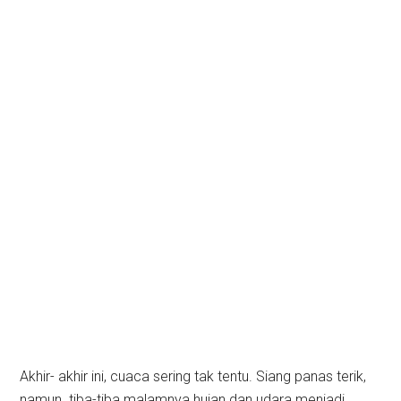
Akhir- akhir ini, cuaca sering tak tentu. Siang panas terik,
namun tiba-tiba malamnya hujan dan udara menjadi