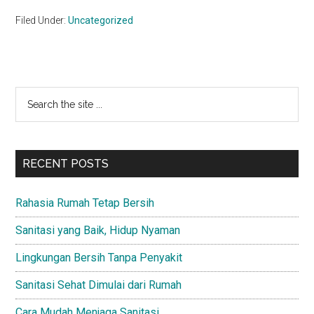
Filed Under:
Uncategorized
Primary
Search
the
Sidebar
site
...
RECENT POSTS
Rahasia Rumah Tetap Bersih
Sanitasi yang Baik, Hidup Nyaman
Lingkungan Bersih Tanpa Penyakit
Sanitasi Sehat Dimulai dari Rumah
Cara Mudah Menjaga Sanitasi