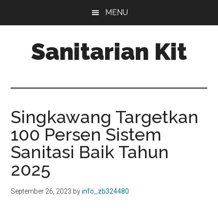
Skip
Skip
MENU
to
to
main
primary
Sanitarian Kit
content
sidebar
Distributor
Sanitarian
Kit
Singkawang Targetkan
100 Persen Sistem
Sanitasi Baik Tahun
2025
September 26, 2023
by
info_zb324480