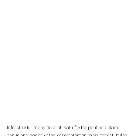
Infrastruktur menjadi salah satu faktor penting dalam
penunjang peningkatan kesejahteraan masyarakat. Itulah