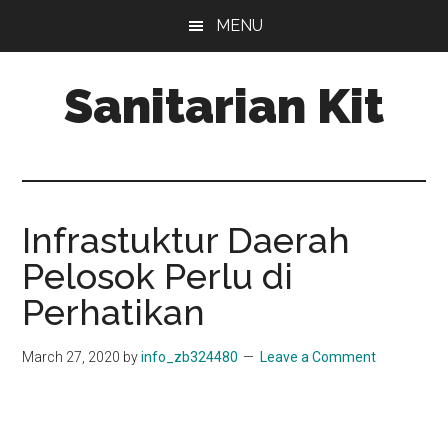
Skip
Skip
MENU
to
to
main
primary
Sanitarian Kit
content
sidebar
Distributor
Sanitarian
Kit
Infrastuktur Daerah
Pelosok Perlu di
Perhatikan
March 27, 2020
by
info_zb324480
Leave a Comment