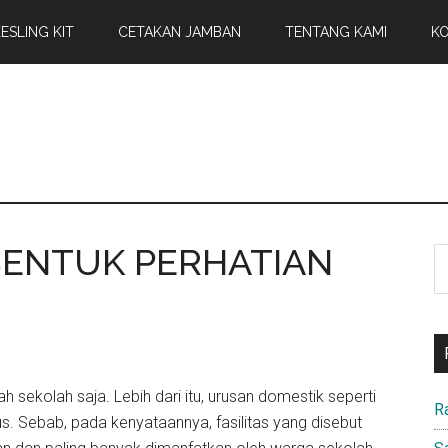
ESLING KIT
CETAKAN JAMBAN
TENTANG KAMI
KO
BENTUK PERHATIAN
S
th
si
...
 sekolah saja. Lebih dari itu, urusan domestik seperti
R
s. Sebab, pada kenyataannya, fasilitas yang disebut