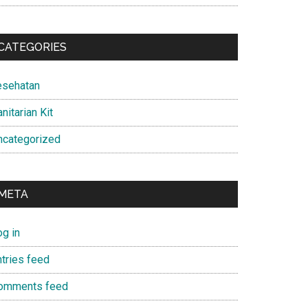
CATEGORIES
esehatan
nitarian Kit
ncategorized
META
og in
ntries feed
omments feed