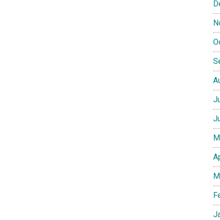
D
N
O
S
A
J
J
M
A
M
F
J