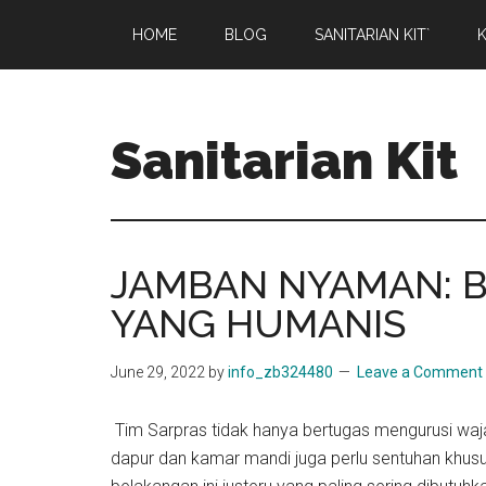
Skip
Skip
HOME
BLOG
SANITARIAN KIT`
K
to
to
main
primary
content
sidebar
Sanitarian Kit
Distributor
Sanitarian
Kit
JAMBAN NYAMAN: 
YANG HUMANIS
June 29, 2022
by
info_zb324480
Leave a Comment
Tim Sarpras tidak hanya bertugas mengurusi wajah
dapur dan kamar mandi juga perlu sentuhan khusu