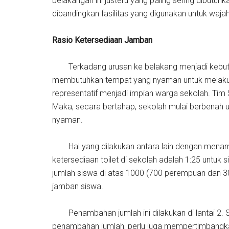
belakangan ini justeru yang paling sering dibutu
dibandingkan fasilitas yang digunakan untuk waja
Rasio Ketersediaan Jamban
Terkadang urusan ke belakang menjadi kebutuh
membutuhkan tempat yang nyaman untuk melakuka
representatif menjadi impian warga sekolah. Tim
Maka, secara bertahap, sekolah mulai berbenah
nyaman.
Hal yang dilakukan antara lain dengan menamb
ketersediaan toilet di sekolah adalah 1:25 untuk 
jumlah siswa di atas 1000 (700 perempuan dan 300
jamban siswa.
Penambahan jumlah ini dilakukan di lantai 2. Seb
penambahan jumlah, perlu juga mempertimbangka