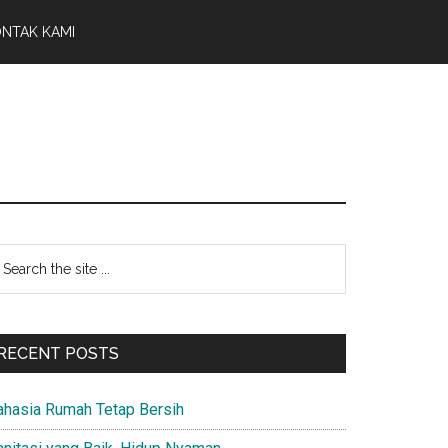
NTAK KAMI
Primary
earch
e
Sidebar
te
RECENT POSTS
ahasia Rumah Tetap Bersih