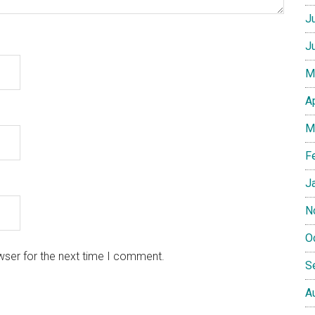
J
J
M
A
M
F
J
N
O
wser for the next time I comment.
S
A