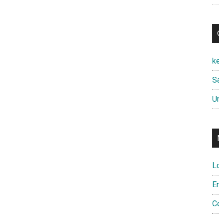
k
Sa
U
L
E
C