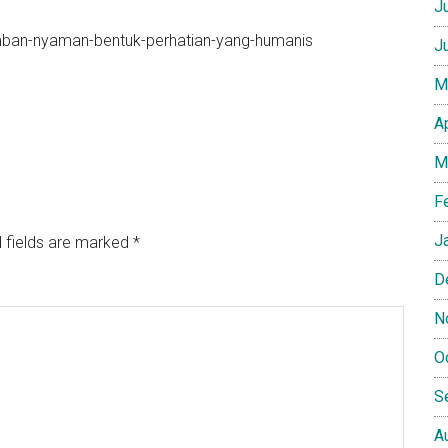
J
jamban-nyaman-bentuk-perhatian-yang-humanis
J
M
A
M
F
J
 fields are marked
*
D
N
O
S
A