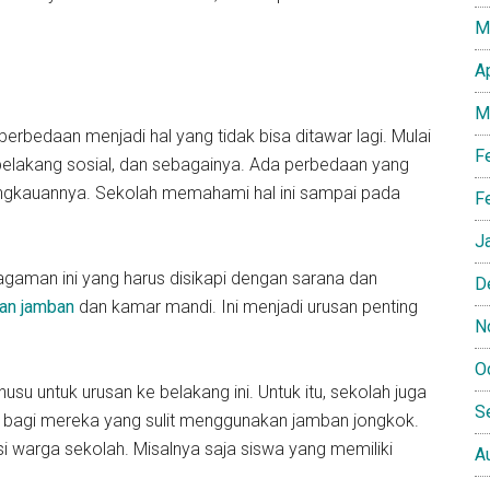
M
A
M
edaan menjadi hal yang tidak bisa ditawar lagi. Mulai
F
 belakang sosial, dan sebagainya. Ada perbedaan yang
angkauannya. Sekolah memahami hal ini sampai pada
F
J
man ini yang harus disikapi dengan sarana dan
D
an jamban
dan kamar mandi. Ini menjadi urusan penting
N
O
 untuk urusan ke belakang ini. Untuk itu, sekolah juga
S
 bagi mereka yang sulit menggunakan jamban jongkok.
i warga sekolah. Misalnya saja siswa yang memiliki
A