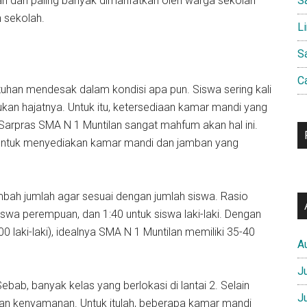
hkan dan paling banyak dimanfatkan oleh warga sekolah
S
h sekolah.
L
S
C
an mendesak dalam kondisi apa pun. Siswa sering kali
n hajatnya. Untuk itu, ketersediaan kamar mandi yang
 Sarpras SMA N 1 Muntilan sangat mahfum akan hal ini.
 untuk menyediakan kamar mandi dan jamban yang
ah jumlah agar sesuai dengan jumlah siswa. Rasio
siswa perempuan, dan 1:40 untuk siswa laki-laki. Dengan
 laki-laki), idealnya SMA N 1 Muntilan memiliki 35-40
A
J
ab, banyak kelas yang berlokasi di lantai 2. Selain
J
n kenyamanan. Untuk itulah, beberapa kamar mandi