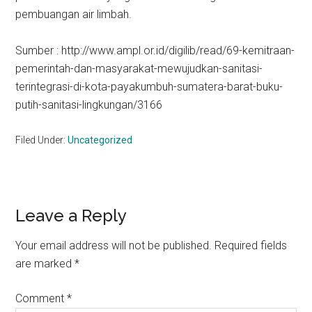
pembuangan air limbah.
Sumber : http://www.ampl.or.id/digilib/read/69-kemitraan-
pemerintah-dan-masyarakat-mewujudkan-sanitasi-
terintegrasi-di-kota-payakumbuh-sumatera-barat-buku-
putih-sanitasi-lingkungan/3166
Filed Under:
Uncategorized
Reader
Leave a Reply
Interactions
Your email address will not be published.
Required fields
are marked
*
Comment
*