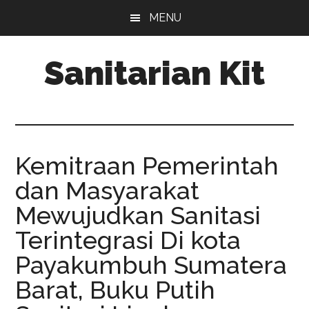
Skip
Skip
MENU
to
to
main
primary
Sanitarian Kit
content
sidebar
Distributor
Sanitarian
Kit
Kemitraan Pemerintah
dan Masyarakat
Mewujudkan Sanitasi
Terintegrasi Di kota
Payakumbuh Sumatera
Barat, Buku Putih