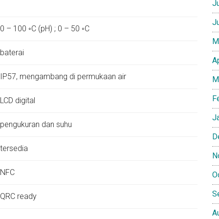
J
J
0 – 100 ◦C (pH) ; 0 – 50 ◦C
M
baterai
A
IP57, mengambang di permukaan air
M
F
LCD digital
J
pengukuran dan suhu
D
tersedia
N
NFC
O
S
QRC ready
A