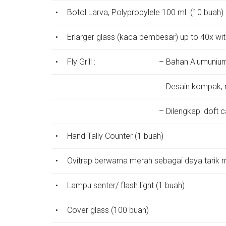
•
Botol Larva, Polypropylele 100 ml (10 buah)
•
Erlarger glass (kaca pembesar) up to 40x with
•
Fly Grill :
– Bahan Alumuniu
– Desain kompak,
– Dilengkapi doft c
•
Hand Tally Counter (1 buah)
•
Ovitrap berwarna merah sebagai daya tarik mo
•
Lampu senter/ flash light (1 buah)
•
Cover glass (100 buah)