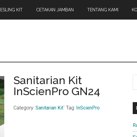
ESLING KIT
CETAKAN JAMBAN
TENTANG KAMI
KO
Sanitarian Kit
S
th
InScienPro GN24
si
...
Category:
Sanitarian Kit`
Tag:
InScienPro
R