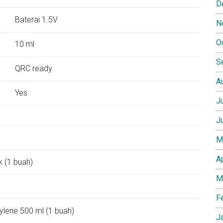
D
:
Baterai 1.5V
N
O
10 ml
S
QRC ready
A
Yes
J
J
M
A
k (1 buah)
M
F
hylene 500 ml (1 buah)
J