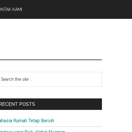
NTAK KAMI
Primary
earch
e
Sidebar
te
RECENT POSTS
ahasia Rumah Tetap Bersih