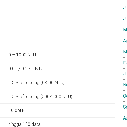
J
J
M
A
M
0 – 1000 NTU
F
:
0.01 / 0.1 / 1 NTU
J
:
± 3% of reading (0-500 NTU)
N
O
± 5% of reading (500-1000 NTU)
S
:
10 detik
A
:
hingga 150 data