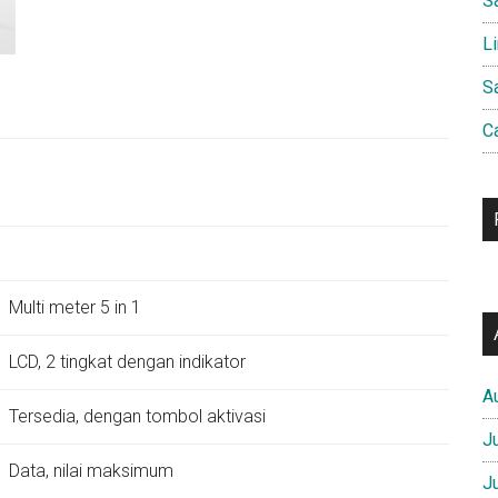
S
L
S
C
Multi meter 5 in 1
LCD, 2 tingkat dengan indikator
A
Tersedia, dengan tombol aktivasi
J
Data, nilai maksimum
J