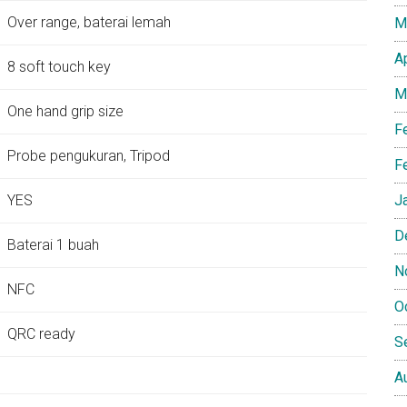
Over range, baterai lemah
M
A
8 soft touch key
M
One hand grip size
F
Probe pengukuran, Tripod
F
YES
J
D
Baterai 1 buah
N
NFC
O
QRC ready
S
A