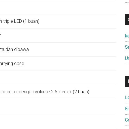
 triple LED (1 buah)
m
k
Sa
 mudah dibawa
U
arrying case
squito, dengan volume 2.5 liter air (2 buah)
L
E
C