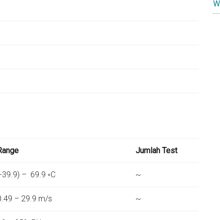
W
Range
Jumlah Test
(-39.9) – 69.9 ◦C
~
0.49 – 29.9 m/s
~