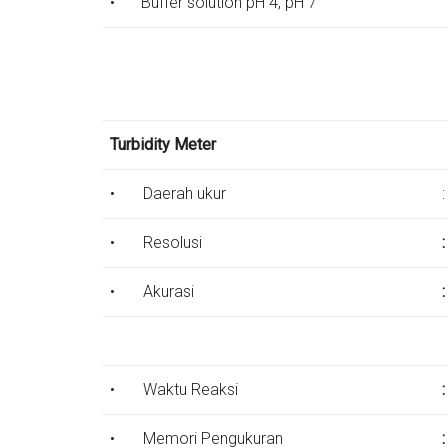
•
Buffer solution pH 4, pH 7
Turbidity Meter
•
Daerah ukur
:
•
Resolusi
•
Akurasi
•
Waktu Reaksi
•
Memori Pengukuran