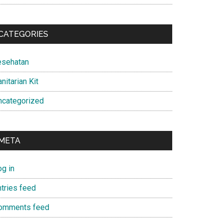
CATEGORIES
esehatan
nitarian Kit
ncategorized
META
og in
ntries feed
omments feed