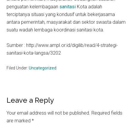
penguatan kelembagaan
sanitasi
Kota adalah
terciptanya situasi yang kondusif untuk bekerjasama
antara pemerintah, masyarakat dan sektor swasta dalam
suatu wadah lembaga koordinasi sanitasi kota.
Sumber : http://www.ampl.or.id/digilib/read/4-strategi-
sanitasi-kota-langsa/3202
Filed Under:
Uncategorized
Reader
Leave a Reply
Interactions
Your email address will not be published.
Required fields
are marked
*