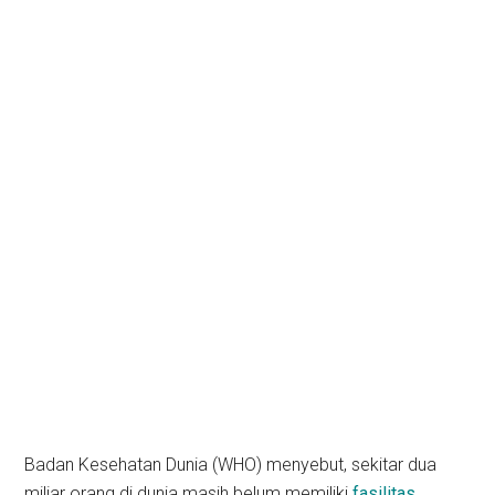
Badan Kesehatan Dunia (WHO) menyebut, sekitar dua
miliar orang di dunia masih belum memiliki
fasilitas