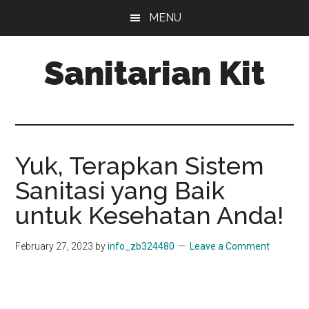
Skip
Skip
MENU
to
to
main
primary
Sanitarian Kit
content
sidebar
Distributor
Sanitarian
Kit
Yuk, Terapkan Sistem
Sanitasi yang Baik
untuk Kesehatan Anda!
February 27, 2023
by
info_zb324480
Leave a Comment